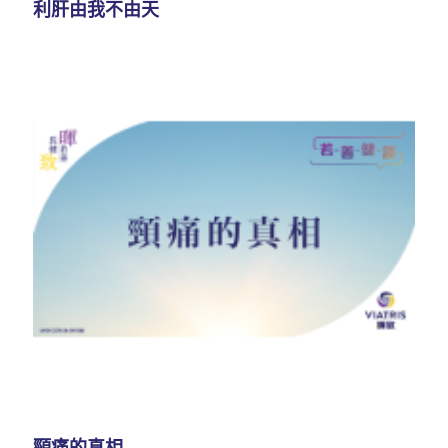
利肝由我不由天
頸痛的真相