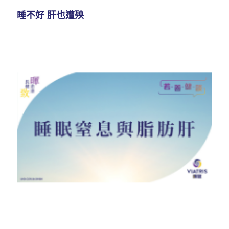
睡不好 肝也遭殃