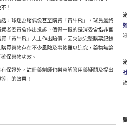
說不！
泌
熱話，球迷為睹偶像甚至購買「黃牛飛」，球員最終
消費者委員會作出投訴。值得一提的是消委會指非官
購買「黃牛飛」人士作出賠償，因欠缺完整購票紀錄
上購買藥物存在不少風險及事後難以追究，藥物無論
可確保藥物功效。
泌
素有保證外，註冊藥劑師也樂意解答用藥疑問及提出
須等」的效果！
註