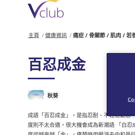
跳
至
主
要
內
主頁
健康資訊
痛症 / 骨關節 / 肌肉 / 
容
百忍成金
秋葵
Co
成語「百忍成金」，是指忍耐、不輕易動怒
度則不太合適，很大機會成為新潮語 「白忍
度卻越來越「金」，痛楚時用眼淚去中和是