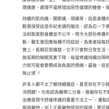
理健康，處理不當將增加惡性循環的機會，
持續的肌肉痛、關節痛、頭痛等，這是身體
輕易接受這是年紀老邁的徵兆，認為忍一下
法和態度對身體並不公平，現今大部份疼痛
軌，醫生會因應每種不同症狀，為患者採取
實上，長期忍受痛楚，它不只會對日常生活
致長期的睡眠質素下降，每當疼痛持續出現
力就可能會累積成為負面的情緒。最後，這
¹
無止境
！
許多人都不太了解持續痛症，甚至存在不少
決問題¹，也有認為藥帶三分毒，普遍存在不
¹
治療是現今舒緩疼痛的重要方法之一
，重點
服用藥物，加上正廠藥物提供的保證，便可