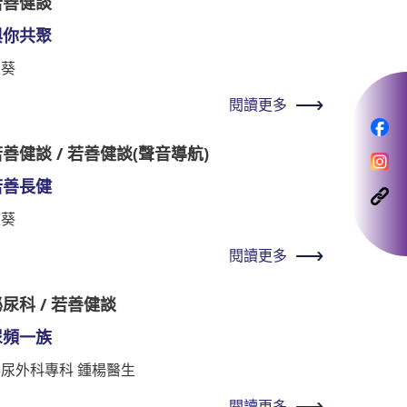
若善健談
與你共聚
秋葵
閱讀更多
善健談 / 若善健談(聲音導航)
若善長健
秋葵
閱讀更多
尿科 / 若善健談
尿頻一族
泌尿外科專科 鍾楊醫生
閱讀更多