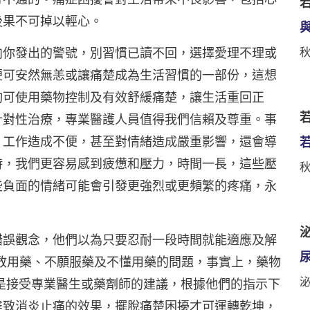
後果不可掉以輕心。
向你發出的警號，別習慣已讀不回，選擇愛理不理或
便可安然無恙或讓痛楚成為生活習慣的一部份，這想
均可使用藥物控制及有效舒緩痛楚，讓生活重回正
若
針對性治療，專業醫護人員值得我們信賴及尊重。事
、工作造成不便，甚至對情緒造成嚴重影響，還會導
時，我們更容易感到疲憊和壓力，時間一長，這些壓
些負面的情緒可能會引發更強烈或更頻繁的疼痛，永
泌
錯誤觀念，他們以為只要忍耐一段時間就能適應及解
敢用藥、不願服藥及不懂用藥的問題，事實上，藥物
是接受專業醫生或藥劑師的建議，根據他們的指示下
達致消炎止痛的效果，擺脫痛楚困擾才可運轉乾坤，