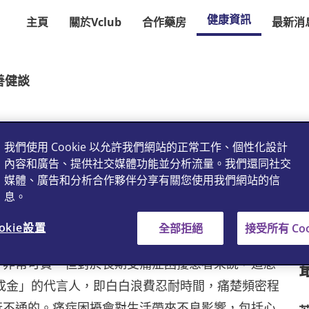
健康資訊
主頁
關於Vclub
合作藥房
最新消
若善健談
我們使用 Cookie 以允許我們網站的正常工作、個性化設計
內容和廣告、提供社交媒體功能並分析流量。我們還同社交
媒體、廣告和分析合作夥伴分享有關您使用我們網站的信
息。
okie設置
全部拒絕
接受所有 Coo
，非常可貴。但對於長期受痛症困擾患者來說，這態
成金」的代言人，即白白浪費忍耐時間，痛楚頻密程
行不通的。痛症困擾會對生活帶來不良影響，包括心