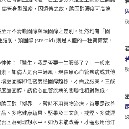
rolemia) ，儘管身型纖瘦，因遺傳之故，膽固醇濃度可高達
甚至弄不清膽固醇與類固醇之差別。雖然均有「固
種脂肪，類固醇 (steroid) 則是人體的一種荷爾蒙，
若
心忡忡：「醫生，我是否要一生服藥了？」一般來
因素，如病人是否中過風、現罹患心血管疾病或其他
，壞膽固醇即低密度膽固醇超標，才需要服藥。三酸
密度膽固醇，誘發心血管疾病的關聯性相對較低。
泌
壞膽固醇「擲界」，暫時不用藥物治療。首要是改善
食品、多吃健康蔬果、堅果及三文魚、戒煙、多做運
能否回落到理想水平。如仍未能改善，才需服用他汀