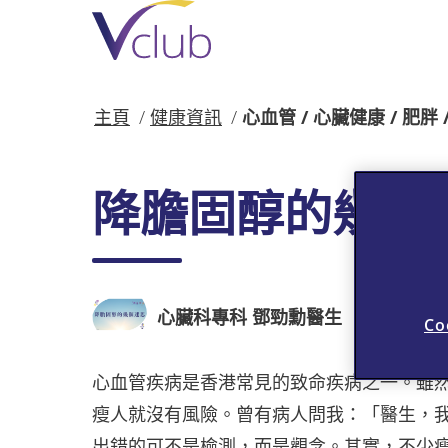
跳
至
主
要
內
主頁
健康資訊
心血管 / 心臟健康 / 肥胖 
容
降膽固醇的幾個
心臟科專科 鄧勁勳醫生
Co
心血管疾病是香港常見的致命疾病之一。雖
瘦人就沒有風險。曾有病人問我：「醫生，
出錯的可不是檢測，而是觀念。其實，不少