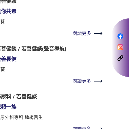
若善健談
與你共聚
秋葵
閱讀更多
善健談 / 若善健談(聲音導航)
若善長健
秋葵
閱讀更多
尿科 / 若善健談
尿頻一族
泌尿外科專科 鍾楊醫生
閱讀更多