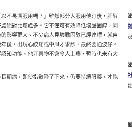
泌
可以不長期服用嗎？」雖然部分人服用他汀後，肝酵
好處絕對比壞處多。它不僅可有效降低壞膽固醇，同
康的影響更大。不少病人見壞膽固醇已經達標，就自
幾年後，出現心絞痛或中風才求診，最終要通波仔。
響認知功能。他汀藥物不會令人上癮，暫時也未有大
泌
是長期病，即使指數降了下來，仍要持續服藥，才能
註