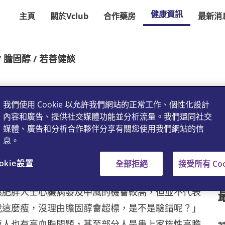
健康資訊
主頁
關於Vclub
合作藥房
最新消
/ 膽固醇 / 若善健談
迷思
我們使用 Cookie 以允許我們網站的正常工作、個性化設計
內容和廣告、提供社交媒體功能並分析流量。我們還同社交
媒體、廣告和分析合作夥伴分享有關您使用我們網站的信
息。
okie設置
全部拒絕
接受所有 Coo
然肥胖人士心臟病發及中風的機會較高，但並不代表
我這麼瘦，沒理由膽固醇會超標，是不是驗錯呢？」
瘦人也有高血脂問題，甚至部分人是患上家族性高膽