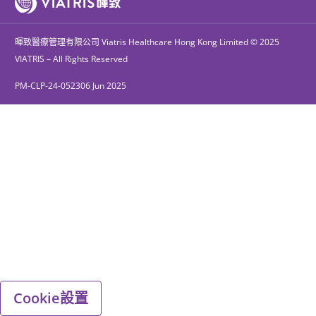
暉致醫療管理有限公司 Viatris Healthcare Hong Kong Limited © 2025
VIATRIS – All Rights Reserved
PM-CLP-24-052306 Jun 2025
Cookie設置