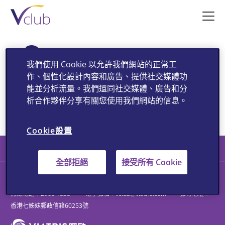
跳
至
主
要
內
我們使用 Cookie 以允許我們網站的正常工
容
作、個性化設計內容和廣告、提供社交媒體功
你要離開這個 Vclub 網站?
能並分析流量。我們還同社交媒體、廣告和分
析合作夥伴分享有關您使用我們網站的信息。
確定
取消
Cookie設置
條款及細則
使用條款
私隱聲明
全部拒絕
接受所有 Cookie
聯絡我們
熱線電話：
2960 1838
電子郵箱：
vclub@viatris.com
郵寄地址：
香港七姊妹郵政信箱60253號