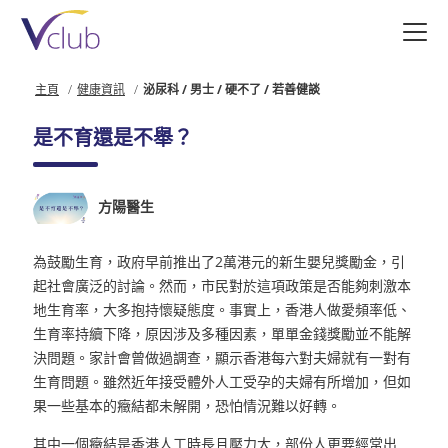
跳
至
主
要
主頁
健康資訊
泌尿科 / 男士 / 硬不了 / 若善健談
內
容
是不育還是不舉？
方陽醫生
為鼓勵生育，政府早前推出了2萬港元的新生嬰兒獎勵金，引
起社會廣泛的討論。然而，市民對於這項政策是否能夠刺激本
地生育率，大多抱持懷疑態度。事實上，香港人做愛頻率低、
生育率持續下降，原因涉及多種因素，單單金錢獎勵並不能解
決問題。家計會曾做過調查，顯示香港每六對夫婦就有一對有
生育問題。雖然近年接受體外人工受孕的夫婦有所增加，但如
果一些基本的癥結都未解開，恐怕情況難以好轉。
其中一個癥結是香港人工時長且壓力大，部份人更要經常出