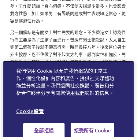
差。工作問題加上身心俱疲，不僅使夫婦聚少離多，也會影響
雙方性慾。加上如果男士有陽痿問題或對性表現缺乏信心，更
容易逃避性行為。
另一個癥結是有關女士對性需要的觀念。不少香港女士認為性
行為主要是為了生孩子而進行。曾經有男士抱怨說，太太自生
完第二個孩子後就不願意行房，時間長達八年。後來這位男士
外出按摩，忍不住做了對不起太太的事，感到害怕和愧疚，需
要接受心理輔導。女士不願意行房有很多原因，可能是伴侶滿
足不了她，也可能是性交過程中感到痛楚，雙方或許需要專業
我們使用 Cookie 以允許我們網站的正常工
人士的輔導，解開心結，才能改善親密關係。
作、個性化設計內容和廣告、提供社交媒體功
能並分析流量。我們還同社交媒體、廣告和分
筆者也接收過一些由人工受孕醫生轉介過來的個案。這些夫婦
析合作夥伴分享有關您使用我們網站的信息。
原來並沒有生育問題，有的只是性交問題，因而未能成功受
孕。如果男士出現勃起功能障礙或陰莖硬度不足，應該求醫接
受治療。在這種情況下選擇去做試管嬰兒，可說是本末倒置。
Cookie設置
目前口服藥物已經取得良好的效果，不只解決了勃起困難的根
本問題，增加生育機會，長遠來說，更有助營造和諧快樂的家
全部拒絕
接受所有 Cookie
庭氛圍。