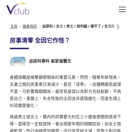
跳
至
主
要
主頁
健康資訊
泌尿科 / 女士 / 男士 / 前列線 / 硬不了 / 生活壓力 / 若善
內
容
房事清零 全因它作怪？
泌尿科專科 崔家倫醫生
身體接觸是維繫親密關係的重要元素。然而，隨著年齡增長，
夫妻之間的房事會日漸減少，甚至「清零」。這種轉變若處理
不當，可影響婚姻關係。最常見是誤以為對方另結新歡，不再
愛自己。事實上，失去性致的主因並非感情變化，而是生理上
的荷爾蒙變化。
無論男士或女士，體內的荷爾蒙大約在三十歲後便開始逐漸下
降，當降至一定程度時，會出現更年期的相關症狀，如女士陰
道乾澀，性行為時感到痛楚，令行房意欲大減；而男士則可能