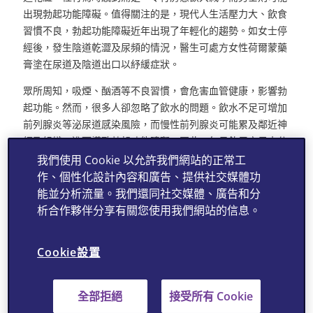
出現勃起功能障礙。值得關注的是，現代人生活壓力大、飲食
習慣不良，勃起功能障礙近年出現了年輕化的趨勢。如女士停
經後，發生陰道乾澀及尿頻的情況，醫生可處方女性荷爾蒙藥
膏塗在尿道及陰道出口以紓緩症狀。
眾所周知，吸煙、酗酒等不良習慣，會危害血管健康，影響勃
起功能。然而，很多人卻忽略了飲水的問題。飲水不足可增加
前列腺炎等泌尿道感染風險，而慢性前列腺炎可能累及鄰近神
經及組織，進而導致勃起功能障礙。因此，每日飲用充足水分
（即約三公升），有助預防泌尿道感染，間接維護勃起功能。
我們使用 Cookie 以允許我們網站的正常工
除更年期荷爾蒙分泌不足及不良生活習慣外，焦慮、緊張等負
作、個性化設計內容和廣告、提供社交媒體功
面情緒也會影響勃起功能。針對這種情况，醫生會建議病人服
能並分析流量。我們還同社交媒體、廣告和分
用PDE5抑制劑，一方面放鬆血管，改善勃起功能；另一方面
析合作夥伴分享有關您使用我們網站的信息。
令患者重拾自信，緩解焦慮，這樣就會慢慢好起來。
Cookie設置
然而，若病人本身有三高、糖尿，血管及神經已受損，單憑口
服藥物未必可解決不舉問題。這時候可能要考慮其他療法，如
陰莖注射或植入陰莖假體，但接受程度因人而異。近年出現聚
全部拒絕
接受所有 Cookie
焦型體外衝擊波的新興療法。研究顯示，使用衝擊波後再服用