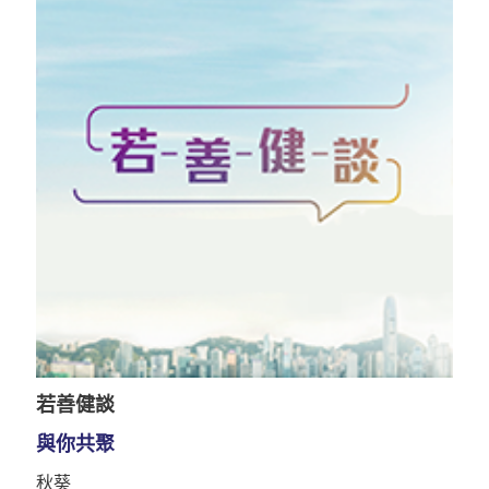
若善健談
與你共聚
秋葵