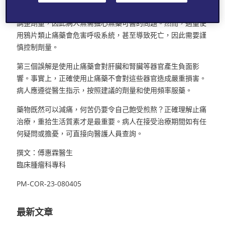
痛藥，且劑量無明確的上限，醫生會根據患者的狀態和反應來
調整劑量，因此病人無需擔心無藥可醫的問題。然而，過量使
用鴉片類止痛藥會危害呼吸系統，甚至導致死亡，因此需要謹
慎控制劑量。
第三個誤解是使用止痛藥會對肝臟和腎臟等器官產生負面影
響。事實上，正確使用止痛藥不會對這些器官造成嚴重損害。
病人應遵從醫生指示，按照建議的劑量和使用頻率服藥。
藥物既然可以減痛，何苦仍要令自己飽受煎熬？正確理解止痛
治療，重拾生活質素才是最重要。病人在接受治療期間如有任
何疑問或擔憂，可直接向醫護人員查詢。
撰文：傅惠霖醫生
臨床腫瘤科專科
PM-COR-23-080405
最新文章