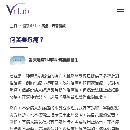
跳
至
主
要
主頁
健康資訊
痛症 / 若善健談
內
容
何苦要忍痛？
臨床腫瘤科專科 傅惠霖醫生
癌症是一種極具挑戰性的疾病，雖然醫學界已提供了多種針對
性治療，例如化療、標靶藥、放射治療和荷爾蒙治療，以對抗
腫瘤。但部份病人經過長時間的治療後，仍然無法阻止癌細胞
發展。在這種情況下，適當的疼痛管理變得至關重要。
然而，不少病人對痛症的本質或處理方式存有誤解，寧願默默
忍受痛楚，也不按醫生指示使用止痛藥物，讓自己繼續受苦。
例如，有病人誤以為只有在疼痛時才需要服用止痛藥，在不疼
痛時則不需要，這種觀念對於處理癌痛是錯誤的。癌痛源自腫