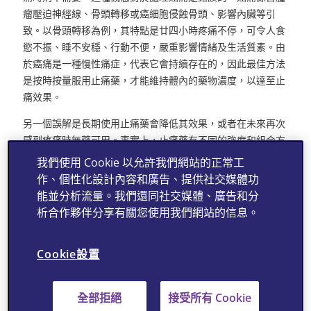
瘤壓迫神經線、骨頭轉移或癌細胞侵蝕骨頭、影響內臟等引
致。以骨頭轉移為例，其特點是廿四小時疼痛不停，可令人食
慾不振、睡不安穩、行動不便，嚴重影響情緒及生活質素。由
於癌痛是一種慢性痛症，代表它會持續存在的，因此最佳方法
是按時按量服用止痛藥，才能維持體內的藥物濃度，以達至止
痛效果。
另一個誤解是長期使用止痛藥會降低其效果，或者在未來再次
感到疼痛時無藥可用。事實上，止痛藥有不同的強度和組合方
式，醫生會根據病情進行適當調整。例如，輕度疼痛可以使用
我們使用 Cookie 以允許我們網站的正常工
撲熱息痛，其後可以升級到非類固醇消炎止痛藥
作、個性化設計內容和廣告、提供社交媒體功
（NSAIDs）。然而，NSAIDs可能對胃和腎功能產生副作用，
能並分析流量。我們還同社交媒體、廣告和分
因此需要謹慎使用。新一代選擇性抑制COX-2的NSAIDs，對
析合作夥伴分享有關您使用我們網站的信息。
胃腸道黏膜傷害較低，為胃腸道副作用提供了一個解決方法。
醫生會根據病人情況，有需要時在NSAIDs以外添加輔助性止
Cookie設置
痛藥，如抗癲癎藥，當中一些藥物對於緩解神經痛特別有效，
且具有鎮靜和安神的作用。
全部拒絕
接受所有 Cookie
如果NSAIDs無法達到理想效果，醫生或會升級使用鴉片類止