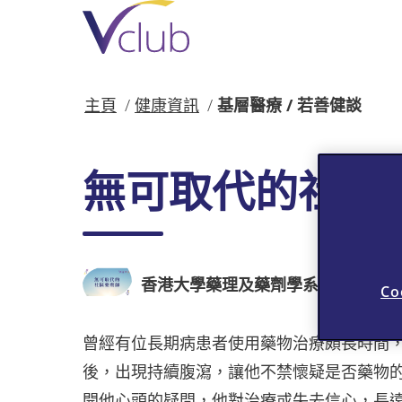
跳
至
主
要
內
主頁
健康資訊
基層醫療 / 若善健談
容
無可取代的社區
香港大學藥理及藥劑學系系主任 黃
Co
曾經有位長期病患者使用藥物治療頗長時間
後，出現持續腹瀉，讓他不禁懷疑是否藥物
開他心頭的疑問，他對治療或失去信心，長