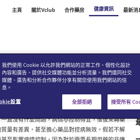
健康資訊
主頁
關於Vclub
合作藥房
最新消
藥劑師
我們使用 Cookie 以允許我們網站的正常工作、個性化設計
內容和廣告、提供社交媒體功能並分析流量。我們還同社交
媒體、廣告和分析合作夥伴分享有關您使用我們網站的信
息。
志基教授
okie設置
全部拒絕
接受所有 Coo
，一直沒有什麼問題，病情亦控制得宜，惟後來轉藥
的質量有差異，甚至擔心藥品對控病無效。假若不解
遠甚至影響病情控制，因為對於需要長期用藥的非傳