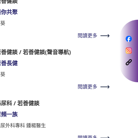
若善健談
與你共聚
秋葵
閱讀更多
善健談 / 若善健談(聲音導航)
若善長健
秋葵
閱讀更多
尿科 / 若善健談
尿頻一族
泌尿外科專科 鍾楊醫生
閱讀更多