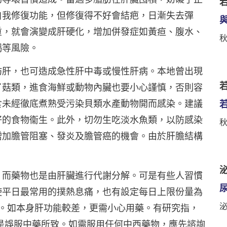
自我修復功能，但修復得不好會結疤，日漸失去彈
重，就會演變成肝硬化，增加併發症如黃疸、腹水、
竭等風險。
肪肝，也可造成急性肝中毒或慢性肝病。本地曾出現
若
了菇類，進食海鮮或動物內臟也要小心謹慎，否則容
食未經徹底煮熟受污染貝類水產動物開而感染。建議
好的食物衞生。此外，切勿生吃淡水魚類，以防感染
增加膽管阻塞、發炎及膽管癌的機會。由於肝膽結構
泌
，而藥物也是由肝臟進行代謝分解。可是有些人習慣
使平日最常用的撲熱息痛，也有設定每日上限份量為
竭。如本身肝功能較差，更需小心用藥。有研究指，
%是誤服中藥所致。如需服用任何中西藥物，應先諮詢