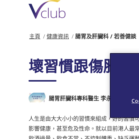
跳
至
主
要
內
主頁
健康資訊
腸胃及肝臟科 / 若善健談
容
壞習慣跟傷肝有
腸胃肝臟科專科醫生 李永恒醫生
Co
人生是由大大小小的習慣來組成，好的習慣
影響健康，甚至危及性命。就以目前港人最常
飲酒過量、飲食不當、不控制體重、缺乏運