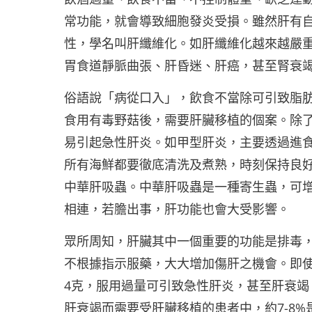
常功能，就會導致細胞發炎受損。雖然肝有
性，學名叫肝纖維化。如肝纖維化越來越嚴
胃食道靜脈曲張、肝昏迷、肝癌，甚至腎衰
俗語說「病從口入」，飲食不當除可引致脂
食用有毒野菇後，需要肝臟移植的個案。除
易引起急性肝炎。如甲型肝炎，主要透過進
所有海鮮都要徹底清洗及煮熟，時刻保持良
中華肝吸蟲。中華肝吸蟲是一種寄生蟲，可
相連，若膽出事，肝功能也會大受影響。
眾所周知，肝臟其中一個重要的功能是排毒
不根據指示服藥，大大增加傷肝之機會。即
4克，服用過量可引致急性肝炎，甚至肝衰
肝衰竭而需要受肝臟移植的患者中，約7-8