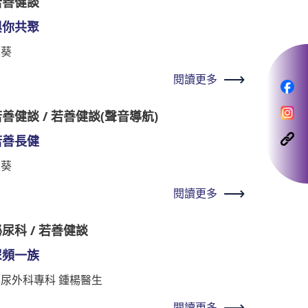
若善健談
與你共聚
秋葵
閱讀更多
善健談 / 若善健談(聲音導航)
若善長健
秋葵
閱讀更多
尿科 / 若善健談
尿頻一族
泌尿外科專科 鍾楊醫生
閱讀更多