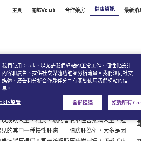
健康資訊
主頁
關於Vclub
合作藥房
最新消
何相干？
我們使用 Cookie 以允許我們網站的正常工作、個性化設計
內容和廣告、提供社交媒體功能並分析流量。我們還同社交
媒體、廣告和分析合作夥伴分享有關您使用我們網站的信
息。
okie設置
全部拒絕
接受所有 Coo
可以成就人生，相反，壞的習慣不僅會拖垮人生，還
見的其中一種慢性肝病 ── 脂肪肝為例，大多是因
動等壞習慣造成。當過多脂肪在肝臟囤積，妨礙了正