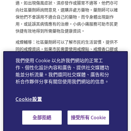
適，如出現傷風症狀、濕疹發作或腸胃不適等，他們亦可
向社區藥劑師詢問意見，選購非處方藥物。藥劑師可以確
保他們不會誤用不適合自己的藥物，而令身體出現副作
用，或延誤其病情應有的治療。小病小痛服務可助市民更
快捷有效地得到所需藥物及健康資訊。
戒煙輔導：社區藥劑師可以了解市民的生活習慣，提供不
同的戒煙資訊，如果市民需要使用戒煙貼、戒煙香口膠或
醫生處方的口服藥物，藥劑師都可以提供相關使用的資
我們使用 Cookie 以允許我們網站的正常工
訊。
作、個性化設計內容和廣告、提供社交媒體功
慢性疾病管理: 社區藥劑師可與病人溝通，指導其用藥細
能並分析流量。我們還同社交媒體、廣告和分
節。藥劑師除了會按照不同人的不同需要指導用藥方法、
析合作夥伴分享有關您使用我們網站的信息。
份量、一般副作用等，亦會提醒病人留意藥物過敏的症
狀、避開與相沖藥物一同服用、如何改變生活習慣以舒緩
Cookie設置
其不適情況。社區藥劑師可與病人溝通並建立長期的關
係，更了解其用藥需要及困難等，從而提出更貼合病人情
況的意見。需服用長期藥物的病人，若對藥物反應或用藥
全部拒絕
接受所有 Cookie
細節有任何疑問，可選擇到訪社區藥劑師諮詢相關的藥物
知識，消除疑慮，安心用藥。這可以提高病人用藥的遵從