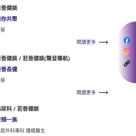
若善健談
與你共聚
秋葵
閱讀更多
善健談 / 若善健談(聲音導航)
若善長健
秋葵
閱讀更多
尿科 / 若善健談
尿頻一族
泌尿外科專科 鍾楊醫生