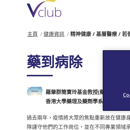
跳
至
主
要
內
主頁
健康資訊
精神健康 / 基層醫療 / 
容
藥到病除
羅肇群簡寶玲基金教授(藥劑學)
Co
香港大學藥理及藥劑學系系主任 黃
過去兩年，疫情將大眾的焦點重新放在健康
隊謹守他們的工作崗位，並在不同專業領域