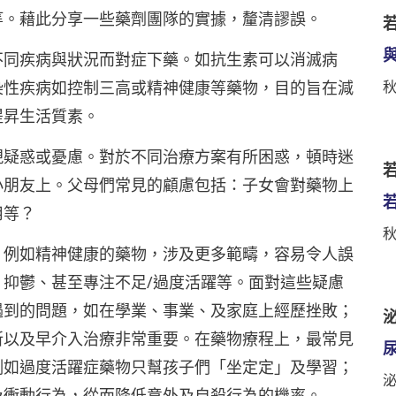
等。藉此分享一些藥劑團隊的實據，釐清謬誤。
不同疾病與狀況而對症下藥。如抗生素可以消滅病
染性疾病如控制三高或精神健康等藥物，目的旨在減
提昇生活質素。
現疑惑或憂慮。對於不同治療方案有所困惑，頓時迷
若
小朋友上。父母們常見的顧慮包括：子女會對藥物上
用等？
，例如精神健康的藥物，涉及更多範疇，容易令人誤
抑鬱、甚至專注不足/過度活躍等。面對這些疑慮
遇到的問題，如在學業、事業、及家庭上經歷挫敗；
泌
所以及早介入治療非常重要。在藥物療程上，最常見
例如過度活躍症藥物只幫孩子們「坐定定」及學習；
及衝動行為，從而降低意外及自殺行為的機率。