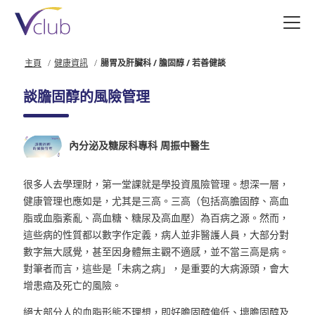
跳
至
主
要
主頁
健康資訊
腸胃及肝臟科 / 膽固醇 / 若善健談
內
容
談膽固醇的風險管理
內分泌及糖尿科專科 周振中醫生
很多人去學理財，第一堂課就是學投資風險管理。想深一層，
健康管理也應如是，尤其是三高。三高（包括高膽固醇、高血
脂或血脂紊亂、高血糖、糖尿及高血壓）為百病之源。然而，
這些病的性質都以數字作定義，病人並非醫護人員，大部分對
數字無大感覺，甚至因身體無主觀不適感，並不當三高是病。
對筆者而言，這些是「未病之病」，是重要的大病源頭，會大
增患癌及死亡的風險。
絕大部分人的血脂形態不理想，即好膽固醇偏低、壞膽固醇及