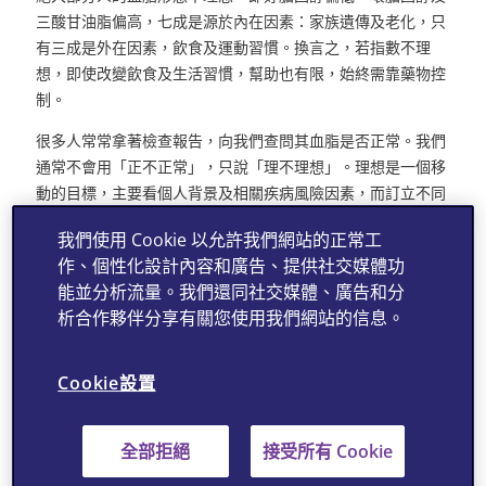
三酸甘油脂偏高，七成是源於內在因素：家族遺傳及老化，只
有三成是外在因素，飲食及運動習慣。換言之，若指數不理
想，即使改變飲食及生活習慣，幫助也有限，始終需靠藥物控
制。
很多人常常拿著檢查報告，向我們查問其血脂是否正常。我們
通常不會用「正不正常」，只說「理不理想」。理想是一個移
動的目標，主要看個人背景及相關疾病風險因素，而訂立不同
的目標。最高風險是已知有心血管疾病或長期高風險糖尿病患
我們使用 Cookie 以允許我們網站的正常工
者，壞膽固醇的目標水平應維持在1.4mmol/L以下，高風險族
作、個性化設計內容和廣告、提供社交媒體功
群的壞膽固醇目標水平為1.8mmol/L以下，而中風險及低風險
能並分析流量。我們還同社交媒體、廣告和分
的壞膽固醇目標水平，分別為2.6mmol/L及3mmol/L以下。
析合作夥伴分享有關您使用我們網站的信息。
治療高血脂的第一線藥物是他汀類藥物 (Statins)，是一種
HMG-CoA還原酶抑制劑，研究證實能有效降低壞膽固醇五至
Cookie設置
六成，需終生服用。人們普遍對他汀都存有很多誤解，最常見
是把罕見副作用如肌肉發炎、肝酵素升高、肝炎，看作是常見
副作用，即使到醫院看病後獲處方他汀，也不願服用。事實
全部拒絕
接受所有 Cookie
上，發生以上副作用的頻率很低，某程度上跟基因有關，即使