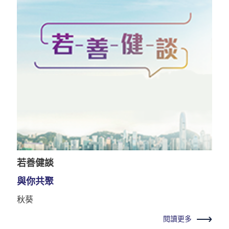
若善健談
與你共聚
秋葵
閱讀更多