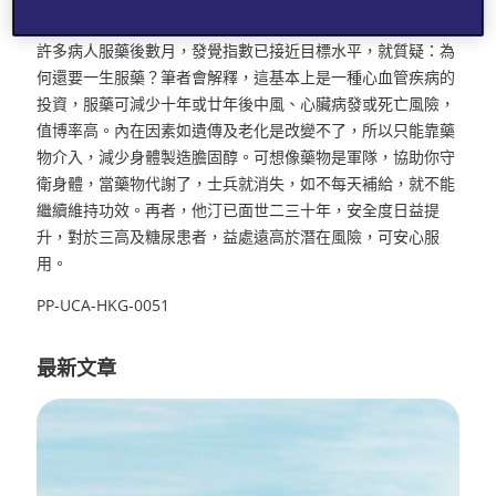
偶爾發生，絕大部份只出現在服用初期。
許多病人服藥後數月，發覺指數已接近目標水平，就質疑：為
何還要一生服藥？筆者會解釋，這基本上是一種心血管疾病的
投資，服藥可減少十年或廿年後中風、心臟病發或死亡風險，
值博率高。內在因素如遺傳及老化是改變不了，所以只能靠藥
物介入，減少身體製造膽固醇。可想像藥物是軍隊，協助你守
衛身體，當藥物代謝了，士兵就消失，如不每天補給，就不能
繼續維持功效。再者，他汀已面世二三十年，安全度日益提
升，對於三高及糖尿患者，益處遠高於潛在風險，可安心服
用。
PP-UCA-HKG-0051
最新文章