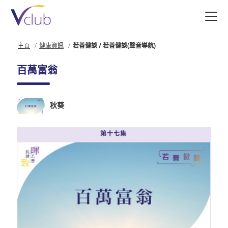
跳
至
主
要
主頁
健康資訊
若善健談 / 若善健談(聲音導航)
內
容
百萬富翁
秋葵