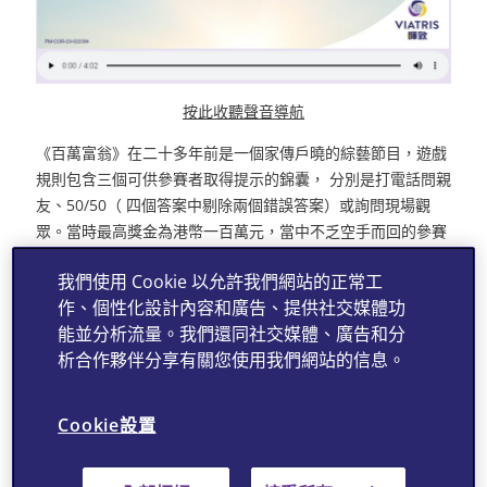
按此收聽聲音導航
《百萬富翁》在二十多年前是一個家傳戶曉的綜藝節目，遊戲
規則包含三個可供參賽者取得提示的錦囊， 分別是打電話問親
友、50/50（ 四個答案中剔除兩個錯誤答案）或詢問現場觀
眾。當時最高獎金為港幣一百萬元，當中不乏空手而回的參賽
者，令人讚嘆「書中自有黃金屋」的智慧名言。
我們使用 Cookie 以允許我們網站的正常工
假設你能參與節目，第一條題目是本港的藥房、藥行及藥妝等
作、個性化設計內容和廣告、提供社交媒體功
商店哪一個有藥劑師駐守？相信不少人已產生疑惑，或已需要
能並分析流量。我們還同社交媒體、廣告和分
使用提示錦囊。在香港，持牌藥房約有六百多間，祇有藥房有
析合作夥伴分享有關您使用我們網站的信息。
註冊藥劑師坐鎮，除了可配發醫生處方藥物外，也可以提供較
專業及全面的意見，為市民提供便捷妥善的購買藥物處所。再
Cookie設置
來一條較深的題目，香港在1973年曾經發生幾件大事，包括李
小龍先生逝世、恆生指數狂瀉一千三百點、貪污警司逃返英
國，以及「港九藥房總商會」成立，上述哪一件事情對港人影