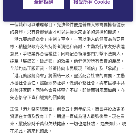
全部拒絕
接受所有 Cookie
響最大？一般來說，問題愈深，答案往往令人難以猜測，甚至
意想不到。
一個城市可以璀璨奪目，先決條件便是普羅大眾需要擁有健康
的身體，只有身體健康才可以迎接未來更多的選擇和機遇。
「港九藥房總商會」由創立至今，一直以港人的健康為首要目
標，積極與政府及各持份者溝通和商討，主動為行業友好表達
意見，爭取業界合理權益；同時配合執法部門打擊不法商人，
達至「展鋒芒、破虎狼」的效果，他們保證所有售賣的產品，
全部均為正版正貨，並堅持向市民展現「誠信」及「承諾」。
「港九藥房總商會」將團結一致，靈活配合社會的需要，主動
承擔社會責任，照顧弱勢社群，做到心繫社會，與市民攜手共
創美好家園，同時各會員將堅守不拔，即使面對風雨如磐，亦
矢志恪守正直和誠實的價值觀。
正值「港九藥房總商會」創會五十週年紀念，商會將投放更多
資源在宣傳及教育工作，期望一直成為港人最強後盾。現在看
來，縱使家財千萬但欠缺健康，一切也是枉然， 過去如此，現
在如此，將來也如此。