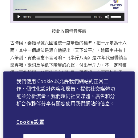
按此收聽聲音導航
古時候，秦始皇滅六國後統一度量衡的標準，把一斤定為十六
両，其中一個說法是源自他提出『天下公平』，這四字共有十
六筆劃，背後理念不言可喻。《半斤八両》是70年代最暢銷音
樂專輯，歌詞反映低下階層的心聲，付出半斤力，不一定可獲
得八両的報酬，公平待遇在當時是一種奢望。在不同的世代，
公平永遠是世人嚮往的普世價值。
我們使用 Cookie 以允許我們網站的正常工
作、個性化設計內容和廣告、提供社交媒體功
現時仍有不少商店維持以斤或両作為計算單位，海關過往亦破
能並分析流量。我們還同社交媒體、廣告和分
獲不少以両代斤瞞騙顧客的手法，行為可恥亦破壞香港聲譽。
析合作夥伴分享有關您使用我們網站的信息。
消費者在選購藥物方面，應選擇光顧信譽良好的藥房，切勿貪
平購買水貨藥品，水貨不受本地政府監管，監察制度欠奉，難
以和原廠正藥相比。例如『暉致』會為旗下的藥品向衛生署登
Cookie設置
記，獲得註冊編號及接受監管，另外，特定產品有特別識別認
證、本港獨有的包裝及說明書，市民亦可透過註冊編號查辨真