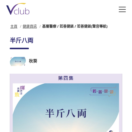
跳
至
主
要
主頁
健康資訊
基層醫療 / 若善健談 / 若善健談(聲音導航)
內
容
半斤八両
秋葵