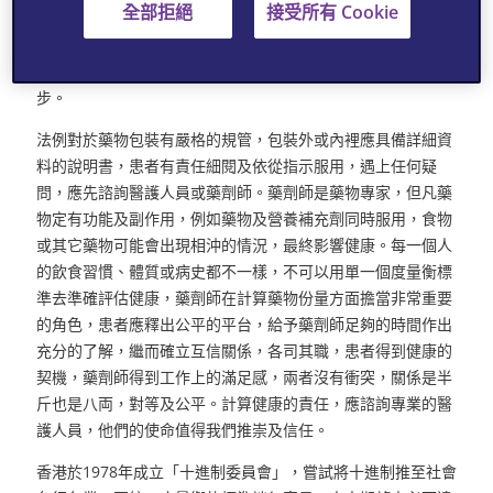
全部拒絕
接受所有 Cookie
偽，完善透徹的機制為市民提供保障，公平是雙向的，我們應
對現行的機制給予信心及肯定，並向水貨說不，光顧信譽良好
的藥房，配合正貨正藥，安心服用體現公平社會所帶來的進
步。
法例對於藥物包裝有嚴格的規管，包裝外或內裡應具備詳細資
料的說明書，患者有責任細閱及依從指示服用，遇上任何疑
問，應先諮詢醫護人員或藥劑師。藥劑師是藥物專家，但凡藥
物定有功能及副作用，例如藥物及營養補充劑同時服用，食物
或其它藥物可能會出現相沖的情況，最終影響健康。每一個人
的飲食習慣、體質或病史都不一樣，不可以用單一個度量衡標
準去準確評估健康，藥劑師在計算藥物份量方面擔當非常重要
的角色，患者應釋出公平的平台，給予藥劑師足夠的時間作出
充分的了解，繼而確立互信關係，各司其職，患者得到健康的
契機，藥劑師得到工作上的滿足感，兩者沒有衝突，關係是半
斤也是八両，對等及公平。計算健康的責任，應諮詢專業的醫
護人員，他們的使命值得我們推崇及信任。
香港於1978年成立「十進制委員會」，嘗試將十進制推至社會