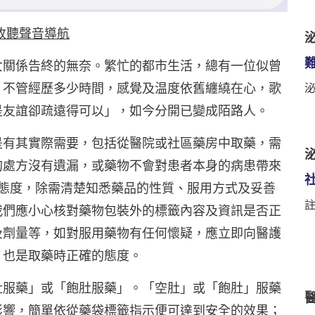
收聽聲音導航
泌
女關係告終的無奈。繁忙的都市生活，總有一位似曾
，不管經歷多少時間，感覺及温度依舊纏繞在心，歌
是友誼卻疏遠得可以」，如今分開已變成陌路人。
是有其實際需要，包括從醫院或社區藥房中取藥，需
泌
的處方沒有遺漏，或藥物不會對患者本身的病患帶來
的態度，除需清楚知悉藥品的性質、服用方式及妥善
註
我們應小心核對藥物包裝外的標籤內容及資訊是否正
及劑量等，如對服用藥物有任何懷疑，應立即向醫護
，也是取藥時正確的態度。
肚服藥」或「飽肚服藥」。「空肚」或「飽肚」服藥
影響，簡單依從藥袋標籤指示便可達到安全的效果；