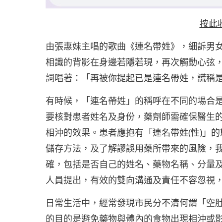
按此
由張惠妹主唱的歌曲《連名帶姓》，細訴男
相識的背影在身邊若隱若現，再次觸動心弦
詞唱著：「再被你提起已是連名帶姓，謊稱
有時候，「連名帶姓」的稱呼在不同的埸合
要核對患者姓名及身份，藥劑師需確保醫生
相沖的效果。患者應抱有「連名帶姓(性)」
儲存方法，及了解謬誤用藥所帶來的風險，
確，包括是否自己的姓名、藥物名稱、分量
人員提出，有效的雙向溝通及責任不容忽視
日常生活中，經常發現市民分不清何謂「空
的目的是避免藥物與體內的食物出現相沖或