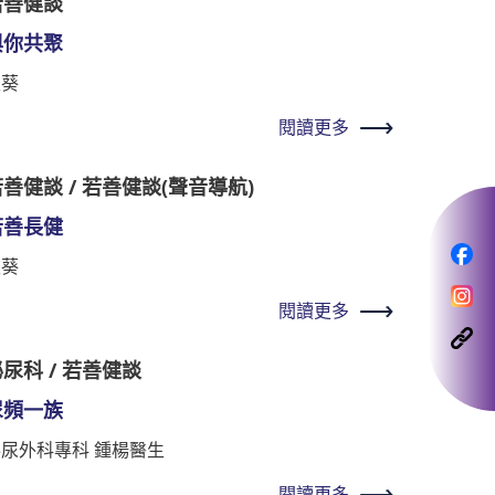
若善健談
與你共聚
秋葵
閱讀更多
善健談 / 若善健談(聲音導航)
若善長健
秋葵
閱讀更多
尿科 / 若善健談
尿頻一族
泌尿外科專科 鍾楊醫生
閱讀更多