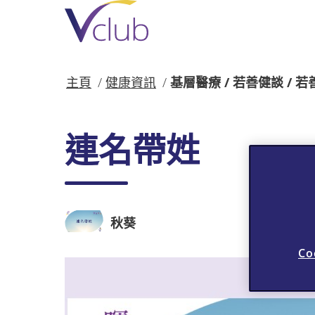
跳
至
主
要
內
主頁
健康資訊
基層醫療 / 若善健談 / 
容
連名帶姓
秋葵
Co