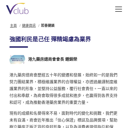
跳
至
主
要
主頁
健康資訊
若善健談
內
容
強國利民是己任 殫精竭慮為業界
港九藥房總商會會長 鍾錦榮
港九藥房總商會歷經五十年的變遷和發展，始終如一的是我們
努力團結業界，積極維護業界的合理權益，亦透過嚴謹制度維
護業界的形象，並堅持公益服務，覆行社會責任。一直以來的
付出和奉獻，為商會取得很多成就和進步，也贏得到各界支持
和認可，成為推動香港藥房業界的重要力量。
現有的成績和名譽得來不易，面對時代的變化和挑戰，我們更
未有自滿。商會近年推出「信心保證」標誌及品牌獎項，幫助
樹立藥房正版正貨的良好形象，以及為消費者提供指引和保