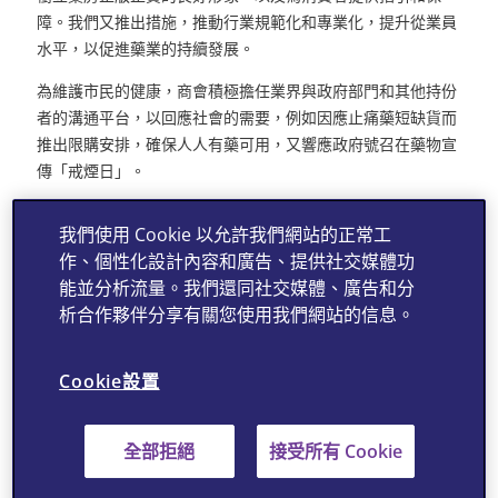
障。我們又推出措施，推動行業規範化和專業化，提升從業員
水平，以促進藥業的持續發展。
為維護市民的健康，商會積極擔任業界與政府部門和其他持份
者的溝通平台，以回應社會的需要，例如因應止痛藥短缺貨而
推出限購安排，確保人人有藥可用，又響應政府號召在藥物宣
傳「戒煙日」。
在推進藥房業界發展的同時，我們毋忘心繫社會，落力參與公
我們使用 Cookie 以允許我們網站的正常工
益事務。多年來曾贊助內地多個教育及扶貧項目，先後捐建二
作、個性化設計內容和廣告、提供社交媒體功
十多所學校，也為軒轅教育基金名下的「種子助學基金」先後
能並分析流量。我們還同社交媒體、廣告和分
籌得320萬人民幣善款，資助貧困而品學兼優的學生完成學
析合作夥伴分享有關您使用我們網站的信息。
業，學有所成後回饋社會，形成生生不息的好循環。
至於在香港，我們亦秉持發揚「取諸社會，用諸社會」的大愛
Cookie設置
精神。只要察覺到社會所需，商會定會竭盡全力給予支持；而
我們能夠針對性回應及緊貼社會需要，全有賴於每次籌募善款
都得到會員的一呼百應，讓弱勢社群獲得更多適切及適時的援
全部拒絕
接受所有 Cookie
助。