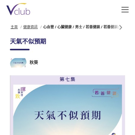
跳
至
主
要
主頁
健康資訊
心血管 / 心臟健康 / 男士 / 若善健談 / 若善健談(聲音導航)
內
容
天氣不似預期
秋葵