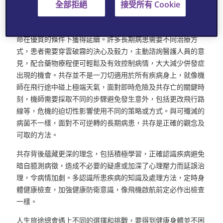
全部拒絕
接受所有 Cookie
對待『非傳染性疾病』其中一個竅妙便是共存，這並非懦弱的
表現，相反，這是讓我們再次奪得主導權的機會，讓寶貴的生
命在優質的條件下獲得延續。許多長期病患需要不同治療方
式，患者需要穿雲破霧的決心及毅力，主動諮詢醫護人員的意
見，配合藥物療程便可輕鬆及有效控制病情，大大減少併發症
出現的機會。共存並不是一刀切適用於所有疾病身上，就像機
師在飛行途中碰上極端天氣，面對即時危險及共存亡的關鍵時
刻，機師需要採取不同的步驟避免發生意外，包括更改飛行路
線等，危機的迫切性影響使用不同的策略或方式。與可殲滅的
病菌不一樣，面對不可逆轉的長期病患，共存是正確的觀念及
可取的方法。
共存背後蘊藏更深的理念，包括積極學習，正確認識疾病避免
暗自臆測病徵，造成不必要的疑慮或加深了心理壓力而延誤治
理，令病情加劇。多認識所患疾病的知識及處理方法，定時身
體健康檢查，加強健康防衛意識，像飛機啟航前定必作出檢查
一樣。
人生旅途總會遇上不同的選擇和挑戰，要得到健康身體並不困