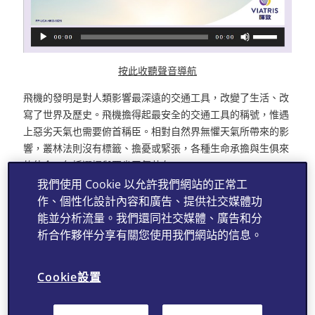
按此收聽聲音導航
飛機的發明是對人類影響最深遠的交通工具，改變了生活、改
寫了世界及歷史。飛機擔得起最安全的交通工具的稱號，惟遇
上惡劣天氣也需要俯首稱臣。相對自然界無懼天氣所帶來的影
響，叢林法則沒有標籤、擔憂或緊張，各種生命承擔與生俱來
的使命，包括選擇與惡劣天氣共存。
我們使用 Cookie 以允許我們網站的正常工
天氣不似預期的情況也適用於健康身上，縱使你不菸不酒，加
作、個性化設計內容和廣告、提供社交媒體功
上定期運動，外表也比實際年齡為輕，礙於家族遺傳病史或生
能並分析流量。我們還同社交媒體、廣告和分
活習慣等，各項健康指數卻未如理想，部份『非傳染疾病』在
析合作夥伴分享有關您使用我們網站的信息。
沒有預警之下悄悄降臨及默默發展，例如心血管疾病、痛症、
男仕健康及關節退化等症狀最為普遍。預知卻選擇逃避，形同
飛機燃油短缺下仍在空中盤旋，罔顧後果，欠缺應變計劃將為
Cookie設置
家人帶來痛苦。及早為健康度身訂造及實踐檢查計劃，方為人
生尊貴會員。