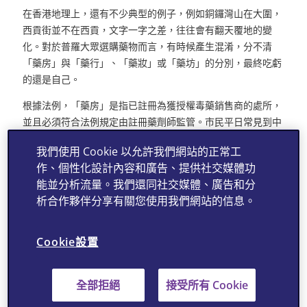
在香港地理上，還有不少典型的例子，例如銅鑼灣山在大圍，
西貢街並不在西貢，文字一字之差，往往會有翻天覆地的變
化。對於普羅大眾選購藥物而言，有時候產生混淆，分不清
「藥房」與「藥行」、「藥妝」或「藥坊」的分別，最終吃虧
的還是自己。
根據法例，「藥房」是指已註冊為獲授權毒藥銷售商的處所，
並且必須符合法例規定由註冊藥劑師監管。市民平日常見到中
間有「Rx」字樣的紅色十字標誌，便是「藥房」專用的標識。
我們使用 Cookie 以允許我們網站的正常工
法例更訂明該處所在營業時間內，必須有不少於三分之二的時
作、個性化設計內容和廣告、提供社交媒體功
間有註冊藥劑師在處所內當值。簡單來說，有藥劑師坐鎮，才
能並分析流量。我們還同社交媒體、廣告和分
可出售醫生處方藥物。另外，在藥房內的當眼處可以找到藥劑
析合作夥伴分享有關您使用我們網站的信息。
師的姓名、註冊證明書及他們當值時間的告示。購買藥物，包
括成藥時均可向藥劑師徵詢意見，他們接受過藥物的專業訓
練，可以為我們推薦合適的藥物及建議，如何使用及所需注意
Cookie設置
的事項。
至於沒有藥劑師駐店的店舖只能銷售一般藥物，如傷風感冒
全部拒絕
接受所有 Cookie
藥。百貨應百客，沒有對與錯，最重要是我們清楚知道自己的