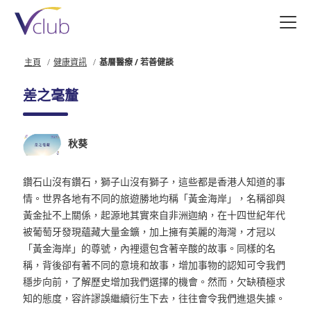
跳
至
主
要
主頁
健康資訊
基層醫療 / 若善健談
內
容
差之毫釐
秋葵
鑽石山沒有鑽石，獅子山沒有獅子，這些都是香港人知道的事
情。世界各地有不同的旅遊勝地均稱「黃金海岸」，名稱卻與
黃金扯不上關係，起源地其實來自非洲迦納，在十四世紀年代
被葡萄牙發現蘊藏大量金鑛，加上擁有美麗的海灣，才冠以
「黃金海岸」的尊號，內裡還包含著辛酸的故事。同樣的名
稱，背後卻有著不同的意境和故事，增加事物的認知可令我們
穩步向前，了解歷史增加我們選擇的機會。然而，欠缺積極求
知的態度，容許謬誤繼續衍生下去，往往會令我們進退失據。