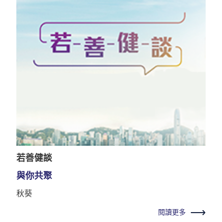
若善健談
與你共聚
秋葵
閱讀更多